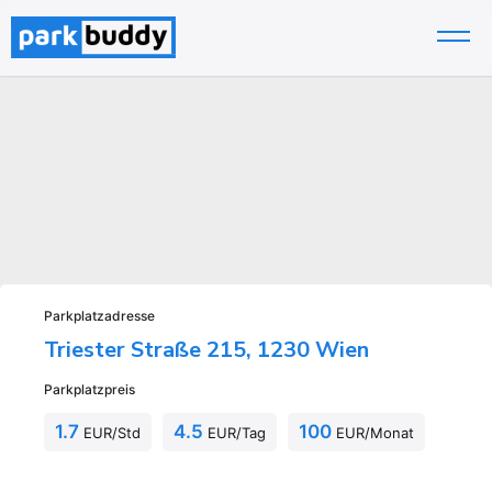
Zum
Inhalt
springen
Parkplatzadresse
Triester Straße 215, 1230 Wien
Parkplatzpreis
1.7
4.5
100
EUR/Std
EUR/Tag
EUR/Monat