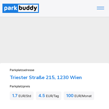
Zum
Inhalt
springen
Parkplatzadresse
Triester Straße 215, 1230 Wien
Parkplatzpreis
1.7
4.5
100
EUR/Std
EUR/Tag
EUR/Monat