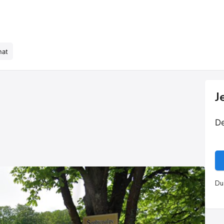
nat
J
De
Du