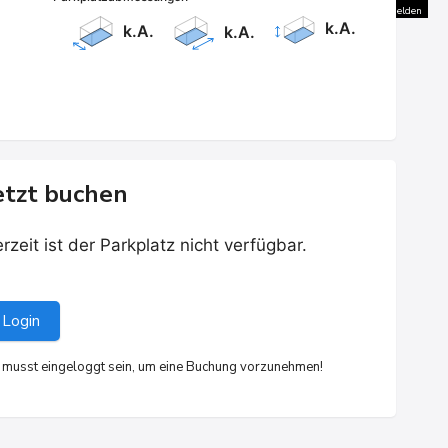
Nutzungsbedingungen
Problem melden
Kurzbefehle
Kartendaten
k.A.
k.A.
k.A.
etzt buchen
rzeit ist der Parkplatz nicht verfügbar.
Login
 musst eingeloggt sein, um eine Buchung vorzunehmen!