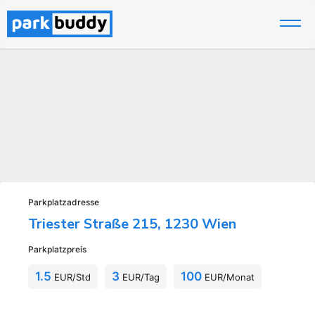
Zum
Inhalt
springen
Parkplatzadresse
Triester Straße 215, 1230 Wien
Parkplatzpreis
1.5
3
100
EUR/Std
EUR/Tag
EUR/Monat